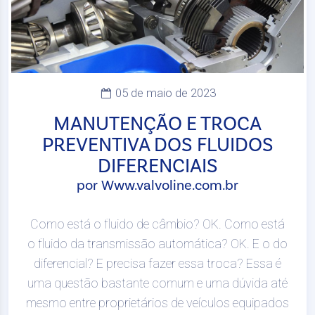
05 de maio de 2023
MANUTENÇÃO E TROCA
PREVENTIVA DOS FLUIDOS
DIFERENCIAIS
por Www.valvoline.com.br
Como está o fluido de câmbio? OK. Como está
o fluido da transmissão automática? OK. E o do
diferencial? E precisa fazer essa troca? Essa é
uma questão bastante comum e uma dúvida até
mesmo entre proprietários de veículos equipados