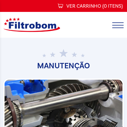
VER CARRINHO (
0 ITENS
)
MANUTENÇÃO