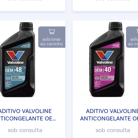
adicionar
adi
ao carrinho
ao c
ADITIVO VALVOLINE
ADITIVO VALVOLIN
TICONGELANTE OEM
ANTICONGELANTE 
ADVANCED 48
ADVANCED 40
sob consulta
sob consulta