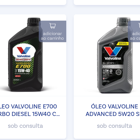
adicionar
adi
ao carrinho
ao c
LEO VALVOLINE E700
ÓLEO VALVOLINE
RBO DIESEL 15W40 CI-
ADVANCED 5W20 S
4
sob consulta
sob consulta