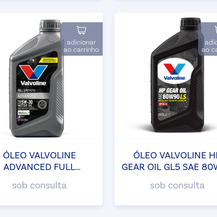
adicionar
adi
ao carrinho
ao c
ÓLEO VALVOLINE
ÓLEO VALVOLINE H
ADVANCED FULL
GEAR OIL GL5 SAE 8
YNTHETIC SP 5W30
LS
sob consulta
sob consulta