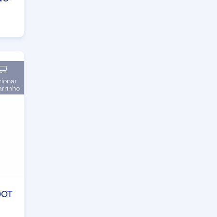
cionar
arrinho
DOT