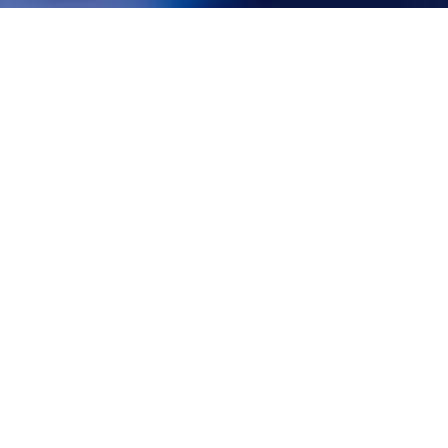
Busca por produtos
Produtos em destaque
adicionar
ao carrinho